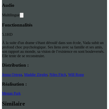
Audio
Multilingue
Fonctionnalités
5.1
HD
À la suite d'un drame s'étant déroulé dans son école, Vada subit un
profond choc psychologique. Ses liens avec sa famille et ses amis,
son rapport au monde, sa vision de l’existence en sont bouleversés.
Elle tente de se reconstruire.
Distribution :
Jenna Ortega
,
Maddie Ziegler
,
Niles Fitch
,
Will Ropp
Réalisation :
Megan Park
Similaire