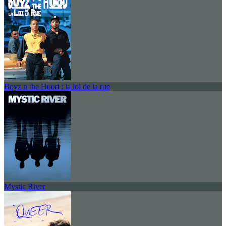
Boyz n the Hood : la loi de la rue
Mystic River