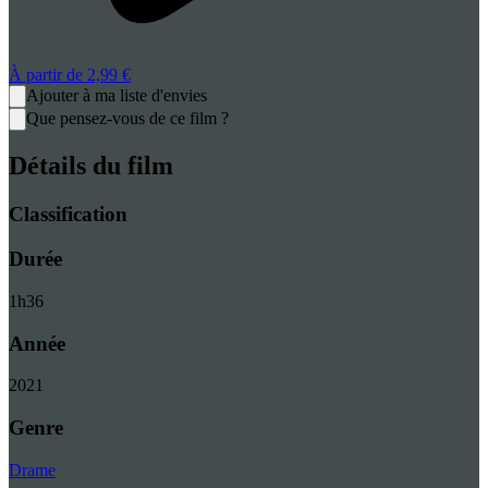
À partir de
2,99 €
Ajouter à ma liste d'envies
Que pensez-vous de ce film ?
Détails du film
Classification
Durée
1
h
36
Année
2021
Genre
Drame