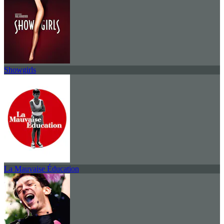
Showgirls
La Mauvaise Éducation