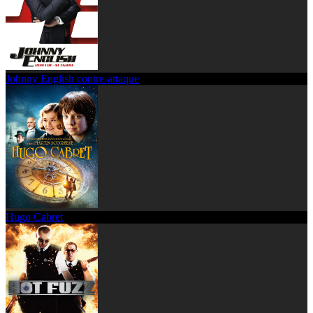
Johnny English contre-attaque
Hugo Cabret