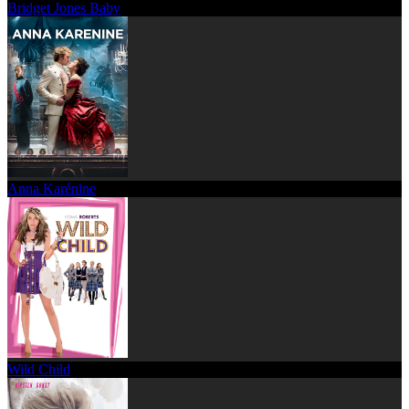
Bridget Jones Baby
Anna Karénine
Wild Child