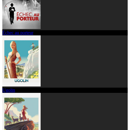
Échec au porteur
Ugolin