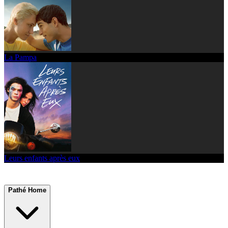
La Pampa
Leurs enfants après eux
Pathé Home