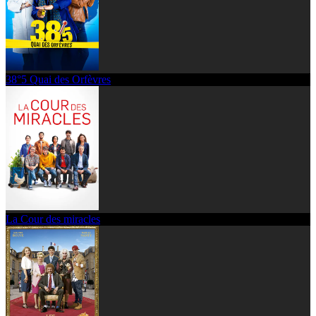
38°5 Quai des Orfèvres
La Cour des miracles