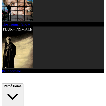
The Truman Show
Peur primale
Pathé Home