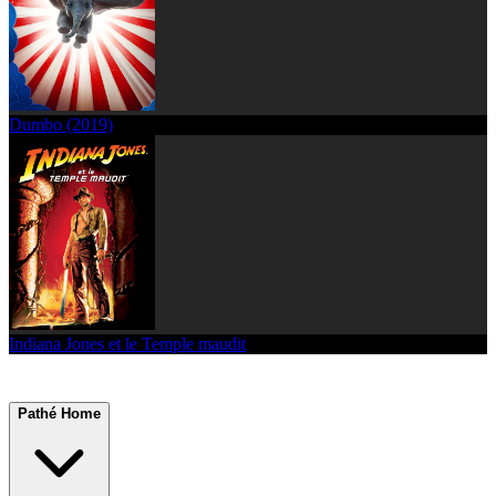
Dumbo (2019)
Indiana Jones et le Temple maudit
Pathé Home