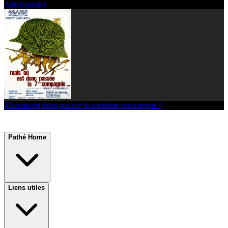
Adieu poulet
Mais où est donc passée la septième compagnie ?
Pathé Home
Liens utiles