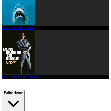
Les Dents de la mer
Bons baisers de Russie
Pathé Home