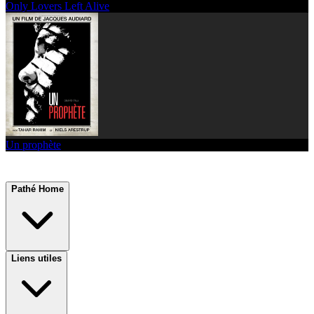
Only Lovers Left Alive
Un prophète
Pathé Home
Liens utiles