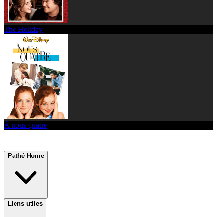
The Holiday
À nous quatre
Pathé Home
Liens utiles