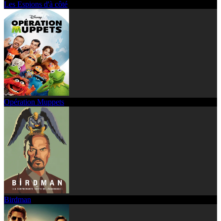
Les Espions d'à côté
Opération Muppets
Birdman