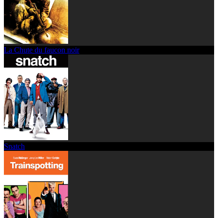
La Chute du faucon noir
Snatch