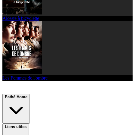
Alceste à bicyclette
Les Femmes de l'ombre
Pathé Home
Liens utiles