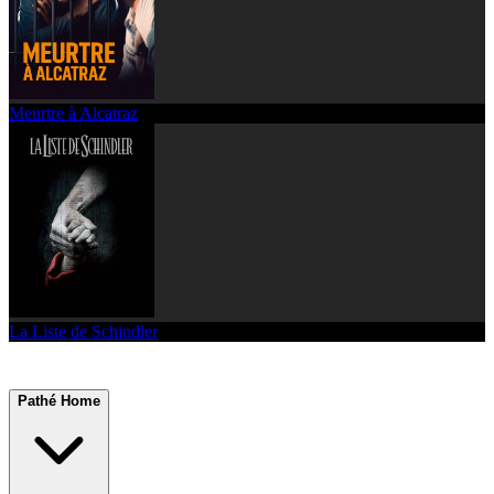
Meurtre à Alcatraz
La Liste de Schindler
Pathé Home