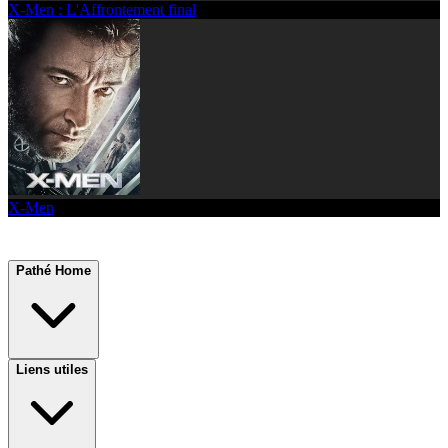
X-Men : L'Affrontement final
X-Men
Pathé Home
Liens utiles