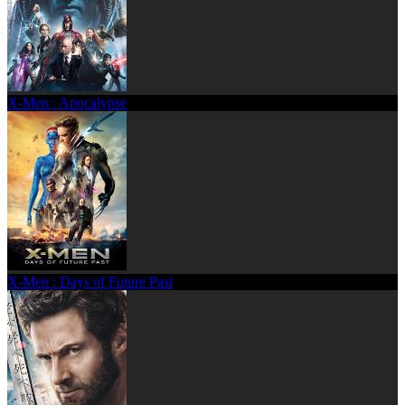
X-Men : Apocalypse
X-Men : Days of Future Past