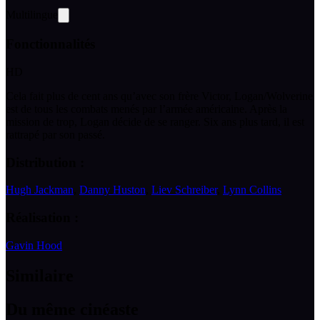
Multilingue
Fonctionnalités
HD
Cela fait plus de cent ans qu’avec son frère Victor, Logan/Wolverine
est de tous les combats menés par l’armée américaine. Après la
mission de trop, Logan décide de se ranger. Six ans plus tard, il est
rattrapé par son passé.
Distribution :
Hugh Jackman
,
Danny Huston
,
Liev Schreiber
,
Lynn Collins
Réalisation :
Gavin Hood
Similaire
Du même cinéaste