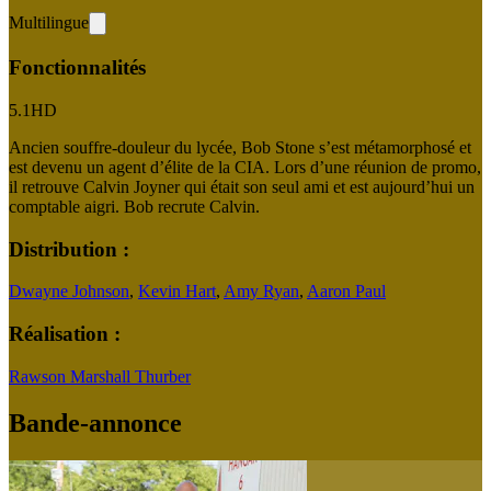
Multilingue
Fonctionnalités
5.1
HD
Ancien souffre-douleur du lycée, Bob Stone s’est métamorphosé et
est devenu un agent d’élite de la CIA. Lors d’une réunion de promo,
il retrouve Calvin Joyner qui était son seul ami et est aujourd’hui un
comptable aigri. Bob recrute Calvin.
Distribution :
Dwayne Johnson
,
Kevin Hart
,
Amy Ryan
,
Aaron Paul
Réalisation :
Rawson Marshall Thurber
Bande-annonce