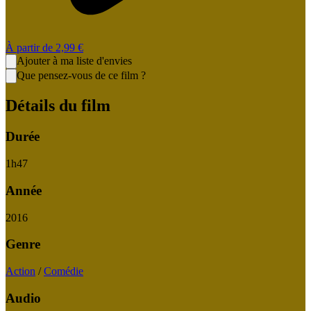
À partir de
2,99 €
Ajouter à ma liste d'envies
Que pensez-vous de ce film ?
Détails du film
Durée
1
h
47
Année
2016
Genre
Action
/
Comédie
Audio