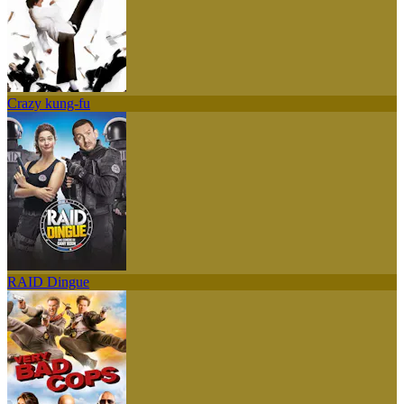
Crazy kung-fu
RAID Dingue