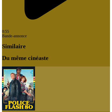
0:55
Bande-annonce
Similaire
Du même cinéaste