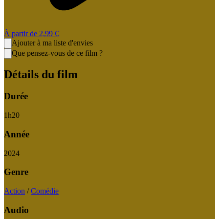
À partir de
2,99 €
Ajouter à ma liste d'envies
Que pensez-vous de ce film ?
Détails du film
Durée
1
h
20
Année
2024
Genre
Action
/
Comédie
Audio