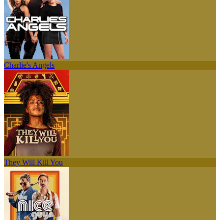
Charlie's Angels
They Will Kill You