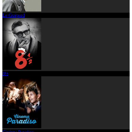
Le Guépard
8½
Cinéma Paradiso