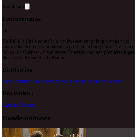
Multilingue
Fonctionnalités
HD
En 1860, la Sicile connaît un bouleversement politique majeur qui
amorce le déclin de la noblesse au profit de la bourgeoisie. Le prince
Salina, un Guépard, et son neveu Tancrède sont aux premières loges
de ce basculement de civilisation.
Distribution :
Burt Lancaster
,
Leslie French
,
Alain Delon
,
Claudia Cardinale
Réalisation :
Luchino Visconti
Bande-annonce