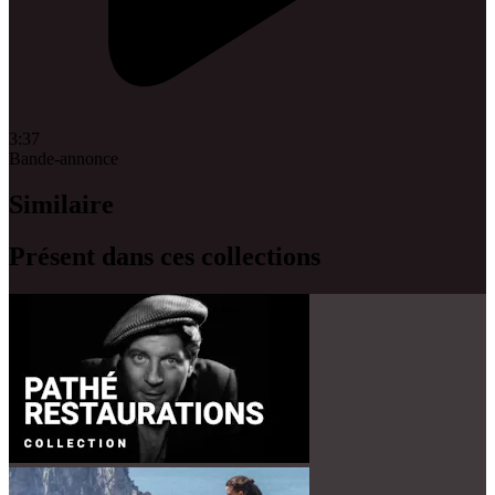
3:37
Bande-annonce
Similaire
Présent dans ces collections