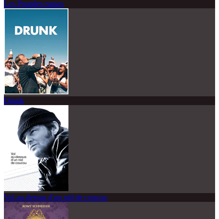
Les Poupées russes
Drunk
Vol au-dessus d'un nid de coucou