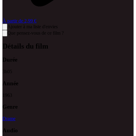
À partir de
2,99 €
Ajouter à ma liste d'envies
Que pensez-vous de ce film ?
Détails du film
Durée
3
h
05
Année
1963
Genre
Drame
Audio