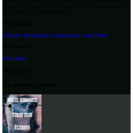
revers au risque de ne pas pouvoir se qualifier pour les Playoff. Son
entraîneur, la légende Tony d’Amato, doit s’en remettre au jeune
joueur et tête brûlée Willie Beamen.
Distribution :
Al Pacino
,
Dennis Quaid
,
Cameron Diaz
,
James Woods
Réalisation :
Oliver Stone
Similaire
Du même cinéaste