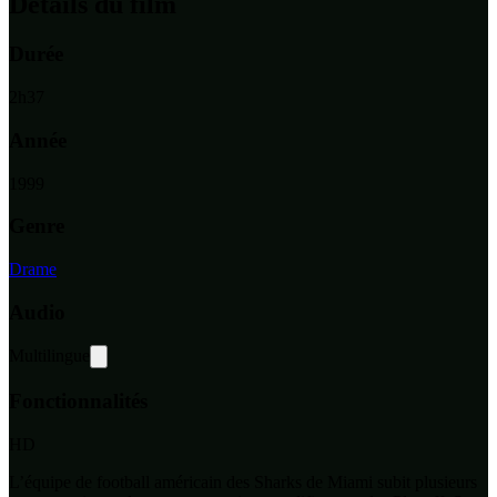
Détails du film
Durée
2
h
37
Année
1999
Genre
Drame
Audio
Multilingue
Fonctionnalités
HD
L’équipe de football américain des Sharks de Miami subit plusieurs