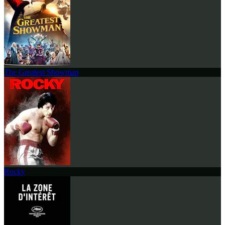
The Greatest Showman
Rocky