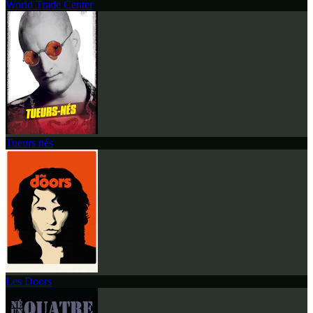
World Trade Center
Tueurs nés
Les Doors