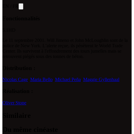
EN
/
FR
Fonctionnalités
5.1
HD
Le 11 septembre 2001. Will Jimeno et John McLoughlin sont de la
police de New York. L’alerte reçue, ils pénètrent le World Trade
Center. Ils survivent à l'effondrement des tours jumelles mais se
retrouvent piégés sous des tonnes de béton.
Distribution :
Nicolas Cage
,
Maria Bello
,
Michael Peña
,
Maggie Gyllenhaal
Réalisation :
Oliver Stone
Similaire
Du même cinéaste