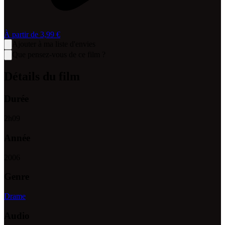
À partir de
3,99 €
Ajouter à ma liste d'envies
Que pensez-vous de ce film ?
Détails du film
Durée
2
h
09
Année
2006
Genre
Drame
Audio