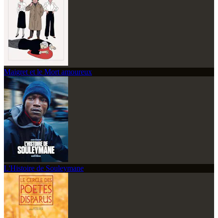
Maigret et le Mort amoureux
L'Histoire de Souleymane