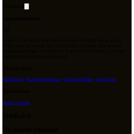
Multilingue
Fonctionnalités
HD
Acteur sur le déclin, Bob Harris a besoin d’argent et il se rend à
Tokyo pour tourner un spot publicitaire. Sur place, Bob semble
totalement étranger à ce qu’il vit. Il rencontre Charlotte, une jeune
Américaine délaissée par son mari.
Distribution :
Bill Murray
,
Scarlett Johansson
,
Giovanni Ribisi
,
Anna Faris
Réalisation :
Sofia Coppola
Similaire
Du même cinéaste