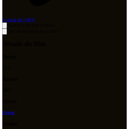
À partir de
2,99 €
Ajouter à ma liste d'envies
Que pensez-vous de ce film ?
Détails du film
Durée
1
h
41
Année
2003
Genre
Drame
Audio