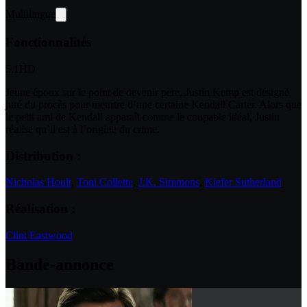
Multilingue
Fonctionnalités
5.1
HD
Jeune époux sur le point de devenir père, Justin Kemp est désigné
juré du procès pour meurtre d’une certaine Kendall Carter. Alors que
le petit ami de Kendall apparaît comme le coupable idéal, Justin
réalise qu’il est à l’origine du crime.
Distribution :
Nicholas Hoult
,
Toni Collette
,
J.K. Simmons
,
Kiefer Sutherland
Réalisation :
Clint Eastwood
Bande-annonce