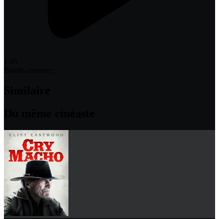
1:46
Bande-annonce
Similaire
Du même cinéaste