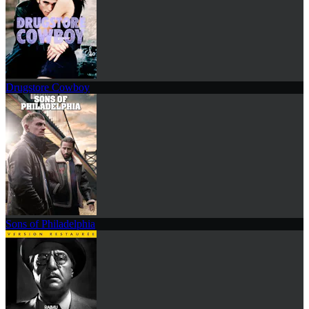
Drugstore Cowboy
Sons of Philadelphia