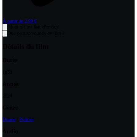
À partir de
2,99 €
Ajouter à ma liste d'envies
Que pensez-vous de ce film ?
Détails du film
Durée
1
h
53
Année
2024
Genre
Drame
/
Policier
Audio