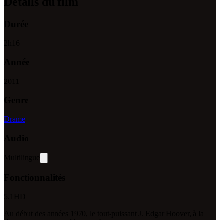
Détails du film
Durée
2
h
16
Année
2011
Genre
Drame
Audio
Multilingue
Fonctionnalités
5.1
HD
Au début des années 1970, le tout-puissant J. Edgar Hoover, à la