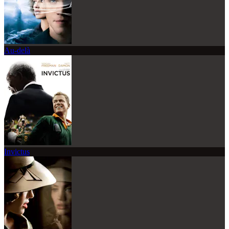
Au-delà
Invictus