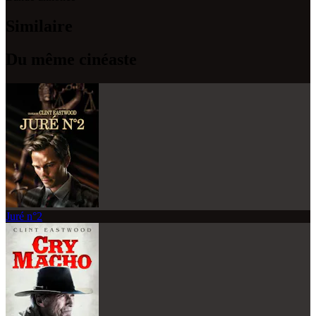
Similaire
Du même cinéaste
Juré n°2