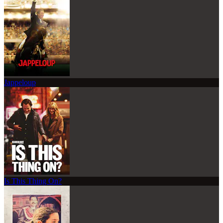
Jappeloup
Is This Thing On?