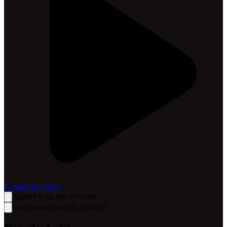
À partir de
2,99 €
Ajouter à ma liste d'envies
Que pensez-vous de ce film ?