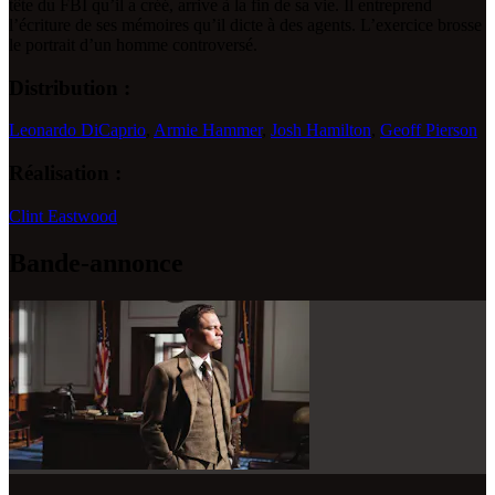
tête du FBI qu’il a créé, arrive à la fin de sa vie. Il entreprend
l’écriture de ses mémoires qu’il dicte à des agents. L’exercice brosse
le portrait d’un homme controversé.
Distribution :
Leonardo DiCaprio
,
Armie Hammer
,
Josh Hamilton
,
Geoff Pierson
Réalisation :
Clint Eastwood
Bande-annonce