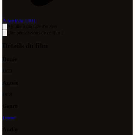
À partir de
2,99 €
Ajouter à ma liste d'envies
Que pensez-vous de ce film ?
Détails du film
Durée
1
h
33
Année
1958
Genre
Drame
Audio