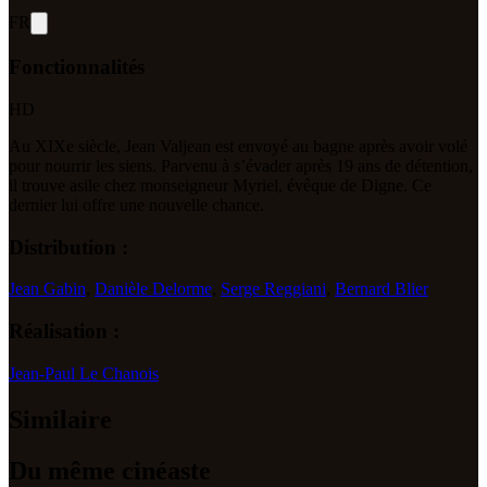
FR
Fonctionnalités
HD
Au XIXe siècle, Jean Valjean est envoyé au bagne après avoir volé
pour nourrir les siens. Parvenu à s’évader après 19 ans de détention,
il trouve asile chez monseigneur Myriel, évêque de Digne. Ce
dernier lui offre une nouvelle chance.
Distribution :
Jean Gabin
,
Danièle Delorme
,
Serge Reggiani
,
Bernard Blier
Réalisation :
Jean-Paul Le Chanois
Similaire
Du même cinéaste