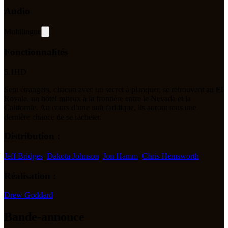
Audio
Multilingue
Fonctionnalités
5.1
HD
Sept étrangers, chacun avec un secret à planquer, se retrouvent au El
Royale, un hôtel miteux à la frontière entre le Nevada et la
Californie. Au cours d’une nuit fatidique, ils auront tous une
dernière chance de se racheter.
Distribution :
Jeff Bridges
,
Dakota Johnson
,
Jon Hamm
,
Chris Hemsworth
Réalisation :
Drew Goddard
Bande-annonce