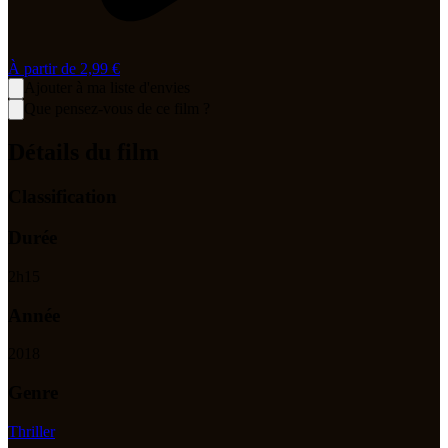
À partir de
2,99 €
Ajouter à ma liste d'envies
Que pensez-vous de ce film ?
Détails du film
Classification
Durée
2
h
15
Année
2018
Genre
Thriller