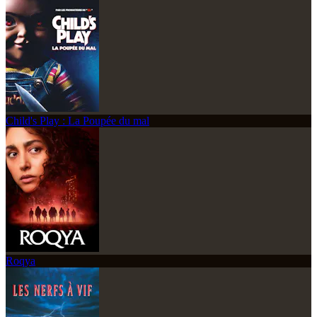
Child's Play : La Poupée du mal
Roqya