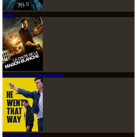
Seven
La Chute de la Maison-Blanche
He Went That Way