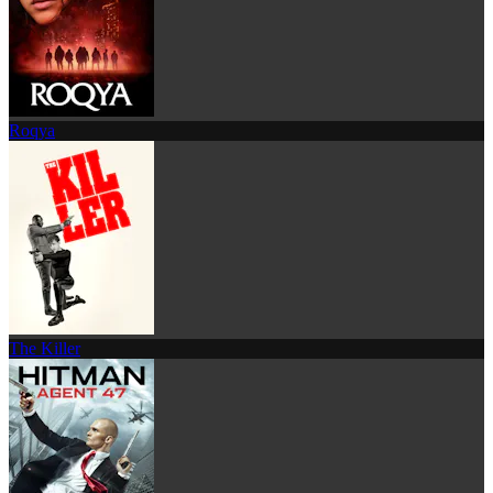
Roqya
The Killer