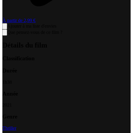
À partir de
2,99 €
Ajouter à ma liste d'envies
Que pensez-vous de ce film ?
Détails du film
Classification
Durée
1
h
38
Année
2021
Genre
Thriller