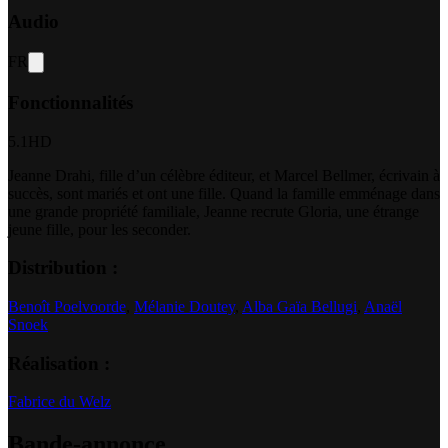
Audio
FR
Fonctionnalités
5.1
HD
Jeanne Drahi, fille d’un célèbre éditeur, et Marcel Bellmer, écrivain à
succès, sont mariés et ont une fille. Quand la famille emménage dans
une grande propriété familiale, Jeanne recrute Gloria, une étrange
jeune fille, pour les seconder.
Distribution :
Benoît Poelvoorde
,
Mélanie Doutey
,
Alba Gaïa Bellugi
,
Anaël
Snoek
Réalisation :
Fabrice du Welz
Bande-annonce