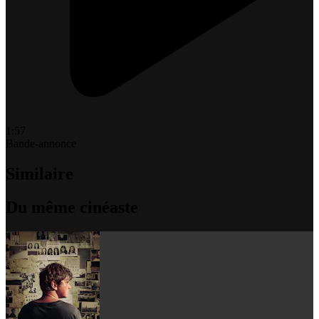
1:57
Bande-annonce
Similaire
Du même cinéaste