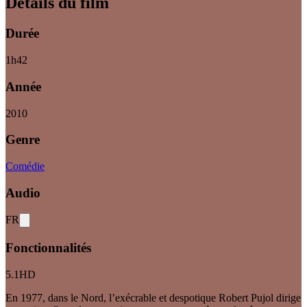
Détails du film
Durée
1
h
42
Année
2010
Genre
Comédie
Audio
FR
Fonctionnalités
5.1
HD
En 1977, dans le Nord, l’exécrable et despotique Robert Pujol dirige