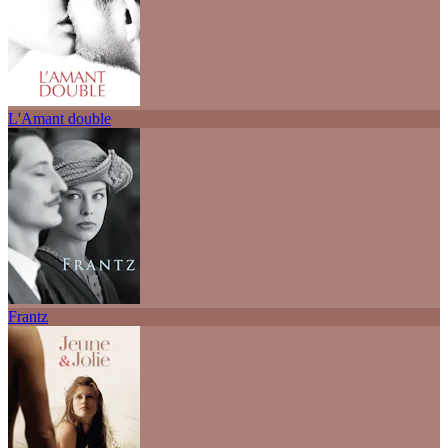
L'Amant double
Frantz