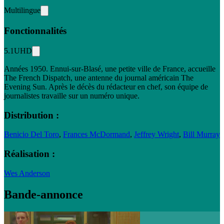
Multilingue
Fonctionnalités
5.1
UHD
Années 1950. Ennui-sur-Blasé, une petite ville de France, accueille
The French Dispatch, une antenne du journal américain The
Evening Sun. Après le décès du rédacteur en chef, son équipe de
journalistes travaille sur un numéro unique.
Distribution :
Benicio Del Toro
,
Frances McDormand
,
Jeffrey Wright
,
Bill Murray
Réalisation :
Wes Anderson
Bande-annonce