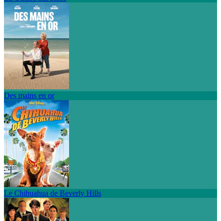
Des mains en or
Le Chihuahua de Beverly Hills