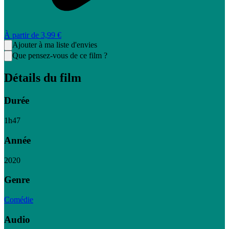
À partir de
3,99 €
Ajouter à ma liste d'envies
Que pensez-vous de ce film ?
Détails du film
Durée
1
h
47
Année
2020
Genre
Comédie
Audio