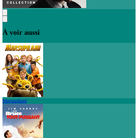
À voir aussi
Marsupilami