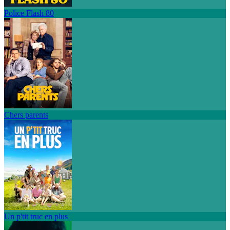
Police Flash 80
Chers parents
Un p'tit truc en plus