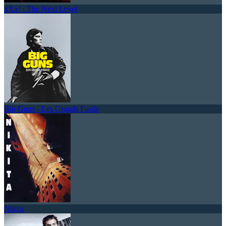
xXx² : The Next Level
Big Guns - Les Grands Fusils
Nikita