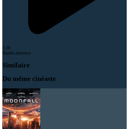
1:36
Bande-annonce
Similaire
Du même cinéaste