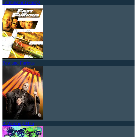
Terminator Genisys
Fast and Furious
A Working Man