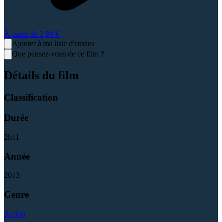
À partir de
2,99 €
Ajouter à ma liste d'envies
Que pensez-vous de ce film ?
Détails du film
Classification
Durée
2
h
11
Année
2013
Genre
Action