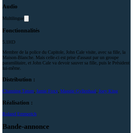
Audio
Multilingue
Fonctionnalités
5.1
HD
Membre de la police du Capitole, John Cale visite, avec sa fille, la
Maison-Blanche. Mais celle-ci est prise d'assaut par un groupe
paramilitaire, et John Cale va devoir sauver sa fille, puis le Président
lui-même.
Distribution :
Channing Tatum
,
Jamie Foxx
,
Maggie Gyllenhaal
,
Joey King
Réalisation :
Roland Emmerich
Bande-annonce