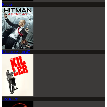
Roqya
Hitman : Agent 47
The Killer