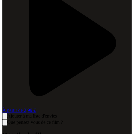
À partir de
2,99 €
Ajouter à ma liste d'envies
Que pensez-vous de ce film ?