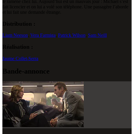
le ramène chez lui. Aujourd’hui est un mauvais jour : Michael s’est
fait licencier et on lui a volé son téléphone. Une passagère l’aborde
et lui fait une demande étrange.
Distribution :
Liam Neeson
,
Vera Farmiga
,
Patrick Wilson
,
Sam Neill
Réalisation :
Jaume Collet-Serra
Bande-annonce