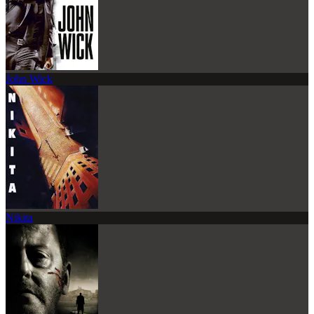
John Wick
Nikita