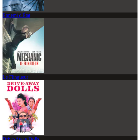
Ennemi d'État
Le Flingueur
Drive-Away Dolls