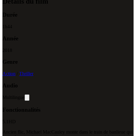
Détails du film
Durée
1
h
44
Année
2018
Genre
Action
/
Thriller
Audio
Multilingue
Fonctionnalités
5.1
HD
Ancien flic, Michael MacCauley monte dans le train de banlieue qui