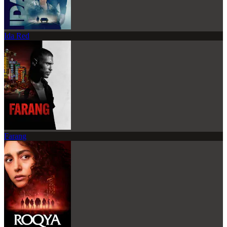
Ida Red
Farang