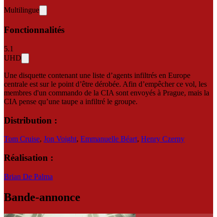
Multilingue
Fonctionnalités
5.1
UHD
Une disquette contenant une liste d’agents infiltrés en Europe
centrale est sur le point d’être dérobée. Afin d’empêcher ce vol, les
membres d'un commando de la CIA sont envoyés à Prague, mais la
CIA pense qu’une taupe a infiltré le groupe.
Distribution :
Tom Cruise
,
Jon Voight
,
Emmanuelle Béart
,
Henry Czerny
Réalisation :
Brian De Palma
Bande-annonce