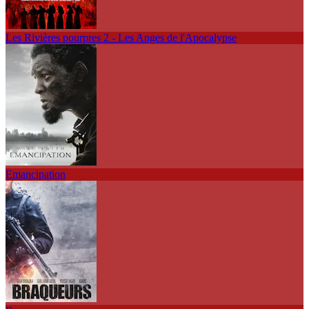
Les Rivières pourpres 2 - Les Anges de l'Apocalypse
Emancipation