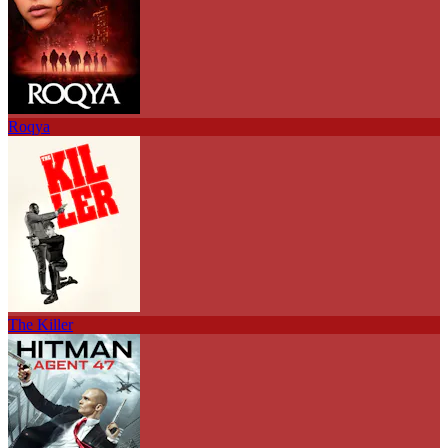
Roqya
The Killer