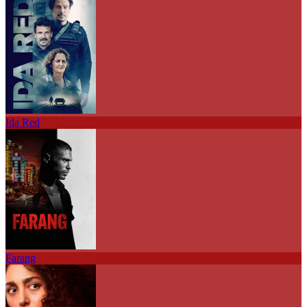
Ida Red
Farang