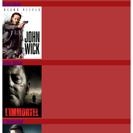
Non-Stop
John Wick
L'Immortel