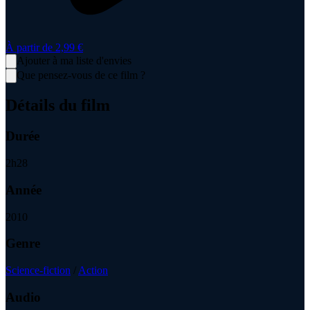
À partir de
2,99 €
Ajouter à ma liste d'envies
Que pensez-vous de ce film ?
Détails du film
Durée
2
h
28
Année
2010
Genre
Science-fiction
/
Action
Audio