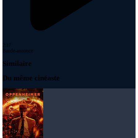
2:17
Bande-annonce
Similaire
Du même cinéaste