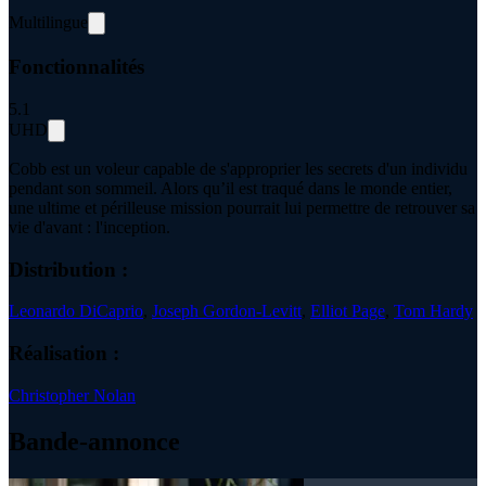
Multilingue
Fonctionnalités
5.1
UHD
Cobb est un voleur capable de s'approprier les secrets d'un individu
pendant son sommeil. Alors qu’il est traqué dans le monde entier,
une ultime et périlleuse mission pourrait lui permettre de retrouver sa
vie d'avant : l'inception.
Distribution :
Leonardo DiCaprio
,
Joseph Gordon-Levitt
,
Elliot Page
,
Tom Hardy
Réalisation :
Christopher Nolan
Bande-annonce