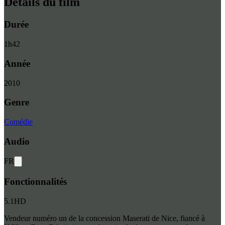
Détails du film
Durée
1
h
42
Année
2010
Genre
Comédie
Audio
FR
Fonctionnalités
5.1
HD
Vendeur numéro un de la concession Maserati de Nice, fiancé à