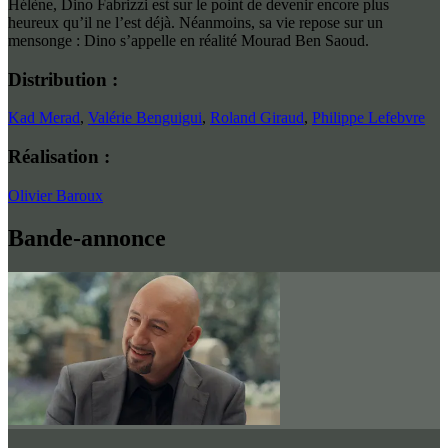
Hélène, Dino Fabrizzi est sur le point de devenir encore plus
heureux qu’il ne l’est déjà. Néanmoins, sa vie repose sur un
mensonge : Dino s’appelle en réalité Mourad Ben Saoud.
Distribution :
Kad Merad
,
Valérie Benguigui
,
Roland Giraud
,
Philippe Lefebvre
Réalisation :
Olivier Baroux
Bande-annonce