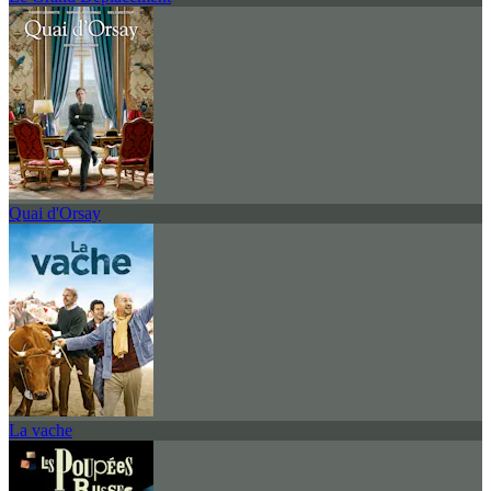
Quai d'Orsay
La vache