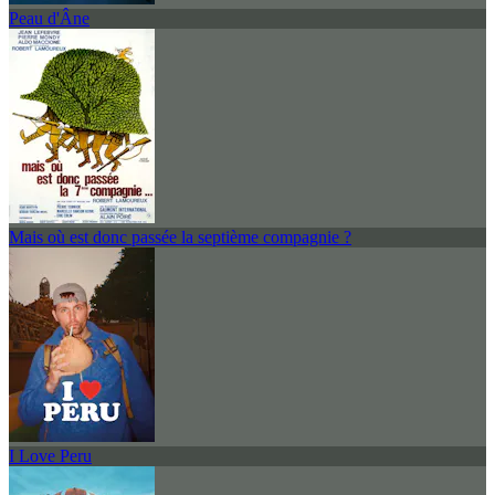
Peau d'Âne
Mais où est donc passée la septième compagnie ?
I Love Peru