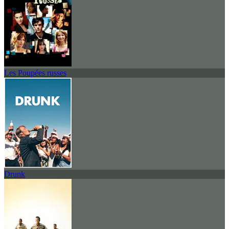
Les Poupées russes
Drunk