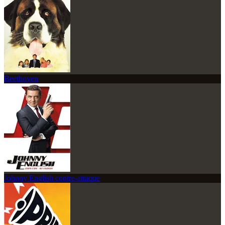
Beethoven
Johnny English contre-attaque