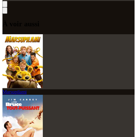
À voir aussi
Marsupilami