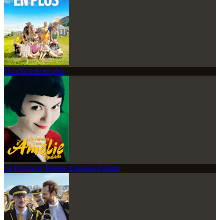
Un p'tit truc en plus
Le Fabuleux Destin d'Amélie Poulain