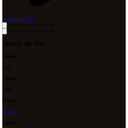
À partir de
2,99 €
Ajouter à ma liste d'envies
Que pensez-vous de ce film ?
Détails du film
Durée
1
h
28
Année
1983
Genre
Comédie
Audio