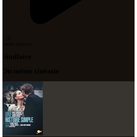
1:59
Bande-annonce
Similaire
Du même cinéaste