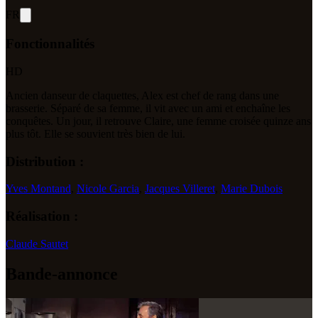
FR
Fonctionnalités
HD
Ancien danseur de claquettes, Alex est chef de rang dans une
brasserie. Séparé de sa femme, il vit avec un ami et enchaîne les
conquêtes. Un jour, il retrouve Claire, une femme croisée quinze ans
plus tôt. Elle se souvient très bien de lui.
Distribution :
Yves Montand
,
Nicole Garcia
,
Jacques Villeret
,
Marie Dubois
Réalisation :
Claude Sautet
Bande-annonce