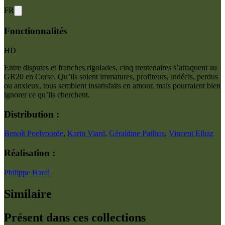
FR
Fonctionnalités
HD
Entre disputes et franches rigolades, cinq trentenaires s’attaquent au
GR20 en Corse. Qu’ils soient immatures, profiteurs, indécis, perdus
ou anxieux, tous semblent insatisfaits en amour, mais pourraient bien
ignorer ce qu’ils cherchent.
Distribution :
Benoît Poelvoorde
,
Karin Viard
,
Géraldine Pailhas
,
Vincent Elbaz
Réalisation :
Philippe Harel
Similaire
Présent dans ces collections