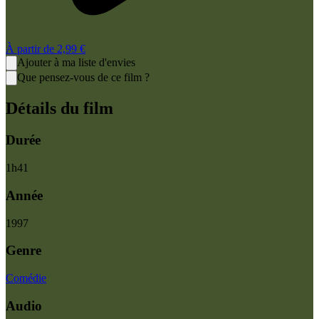
À partir de
2,99 €
Ajouter à ma liste d'envies
Que pensez-vous de ce film ?
Détails du film
Durée
1
h
41
Année
1997
Genre
Comédie
Audio