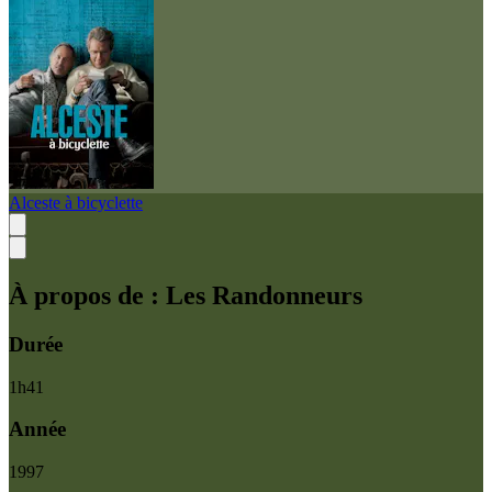
Alceste à bicyclette
À propos de :
Les Randonneurs
Durée
1
h
41
Année
1997