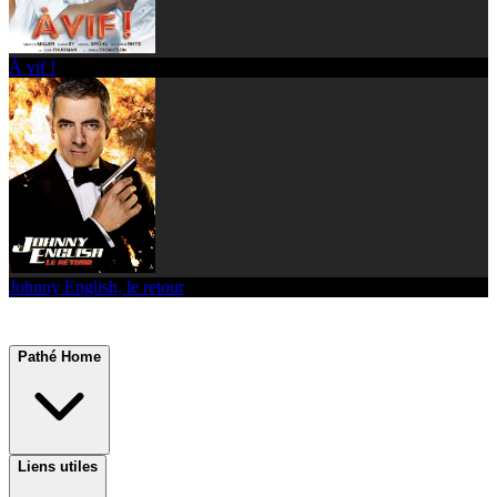
À vif !
Johnny English, le retour
Pathé Home
Liens utiles