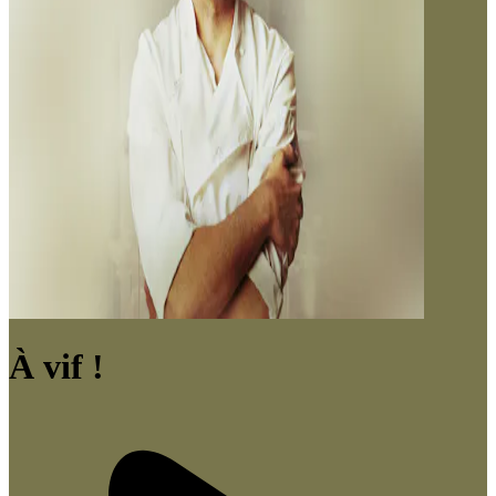
À vif !