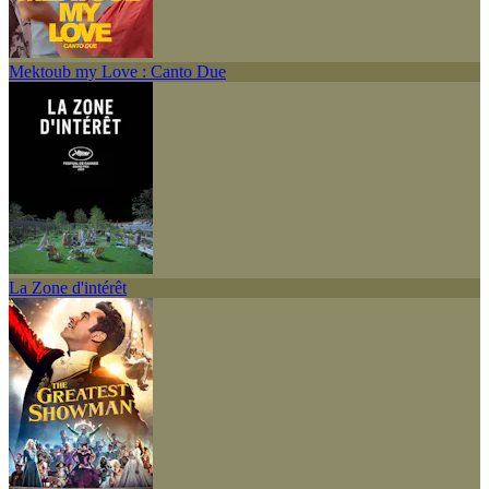
Mektoub my Love : Canto Due
La Zone d'intérêt