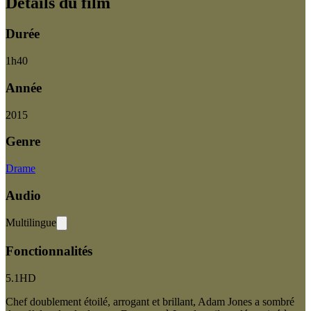
Détails du film
Durée
1
h
40
Année
2015
Genre
Drame
Audio
Multilingue
Fonctionnalités
5.1
HD
Chef doublement étoilé, arrogant et brillant, Adam Jones a sombré