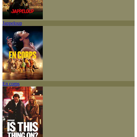
Jappeloup
En corps