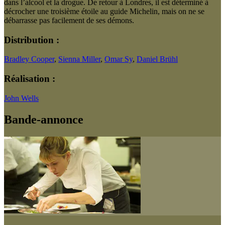
dans l’alcool et la drogue. De retour à Londres, il est déterminé à
décrocher une troisième étoile au guide Michelin, mais on ne se
débarrasse pas facilement de ses démons.
Distribution :
Bradley Cooper
,
Sienna Miller
,
Omar Sy
,
Daniel Brühl
Réalisation :
John Wells
Bande-annonce