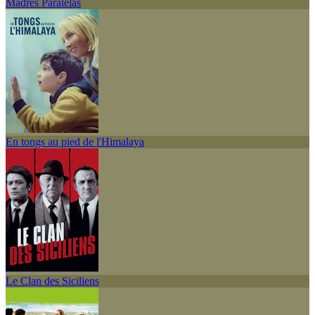
Madres Paralelas
En tongs au pied de l'Himalaya
Le Clan des Siciliens