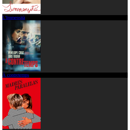
L'Immensità
À contretemps