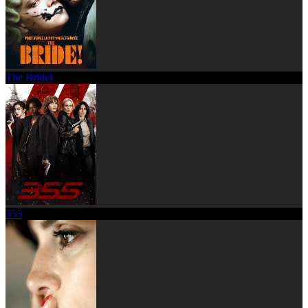
The Bride!
355