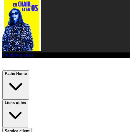
En chair et en os
Pathé Home
Liens utiles
Service client