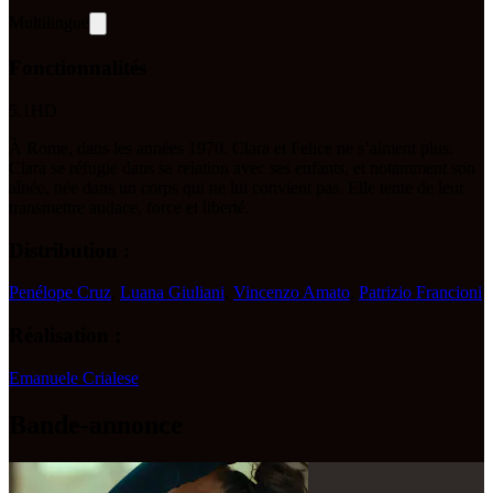
Multilingue
Fonctionnalités
5.1
HD
À Rome, dans les années 1970. Clara et Felice ne s’aiment plus.
Clara se réfugie dans sa relation avec ses enfants, et notamment son
aînée, née dans un corps qui ne lui convient pas. Elle tente de leur
transmettre audace, force et liberté.
Distribution :
Penélope Cruz
,
Luana Giuliani
,
Vincenzo Amato
,
Patrizio Francioni
Réalisation :
Emanuele Crialese
Bande-annonce