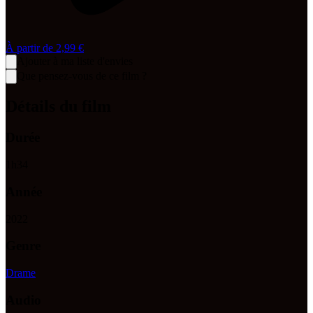
À partir de
2,99 €
Ajouter à ma liste d'envies
Que pensez-vous de ce film ?
Détails du film
Durée
1
h
34
Année
2022
Genre
Drame
Audio