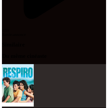
1:53
Bande-annonce
Similaire
Du même cinéaste