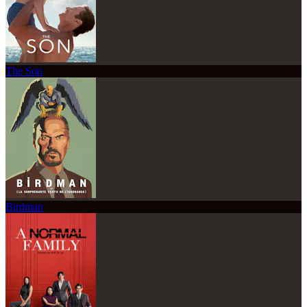
The Son
Birdman