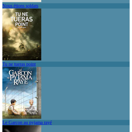
Nous étions soldats
Tu ne tueras point
Le Garçon au pyjama rayé