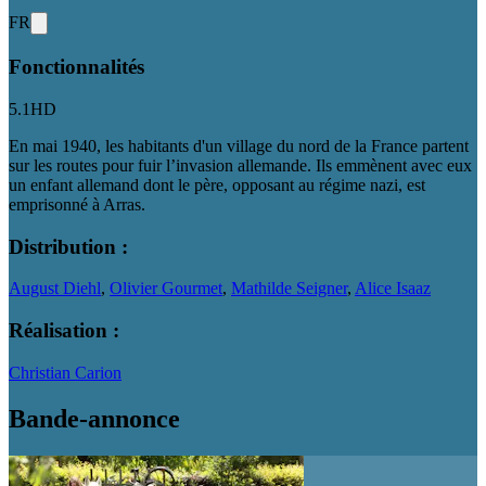
FR
Fonctionnalités
5.1
HD
En mai 1940, les habitants d'un village du nord de la France partent
sur les routes pour fuir l’invasion allemande. Ils emmènent avec eux
un enfant allemand dont le père, opposant au régime nazi, est
emprisonné à Arras.
Distribution :
August Diehl
,
Olivier Gourmet
,
Mathilde Seigner
,
Alice Isaaz
Réalisation :
Christian Carion
Bande-annonce