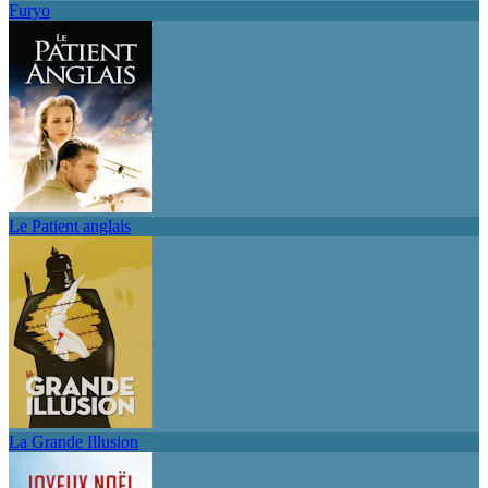
Furyo
Le Patient anglais
La Grande Illusion