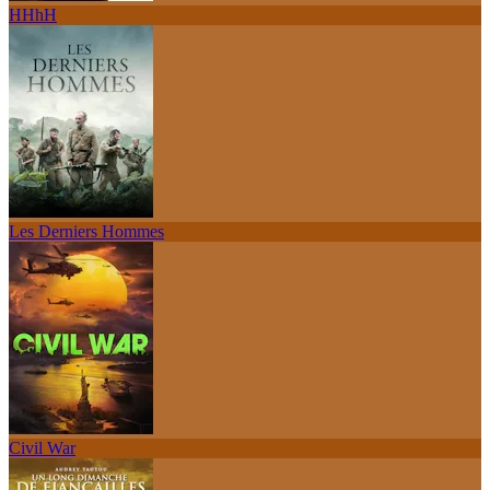
HHhH
Les Derniers Hommes
Civil War