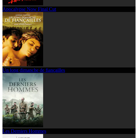
Apocalypse Now Final Cut
Un long dimanche de fiançailles
Les Derniers Hommes