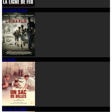
La Ligne de feu
La Rafle
Un sac de billes