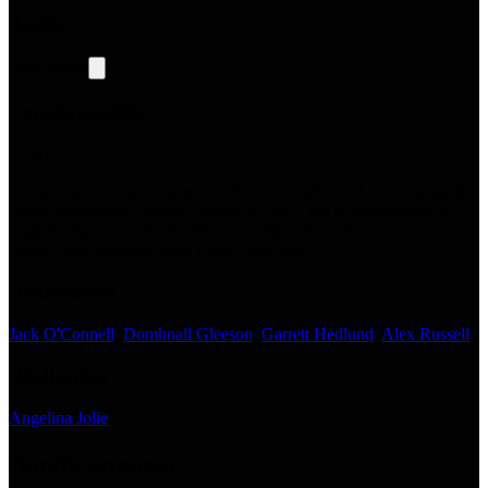
Audio
Multilingue
Fonctionnalités
5.1
HD
Pendant la Seconde Guerre mondiale, l’Américain Louis Zamperini,
athlète olympique, rejoint l’armée de l’air. Lors d’une mission au
large du Japon son avion s’écrase en mer. Quarante-sept jours
durant, trois hommes, dont Louis, survivent.
Distribution :
Jack O'Connell
,
Domhnall Gleeson
,
Garrett Hedlund
,
Alex Russell
Réalisation :
Angelina Jolie
Bande-annonce