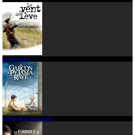
Le vent se lève
Le Garçon au pyjama rayé