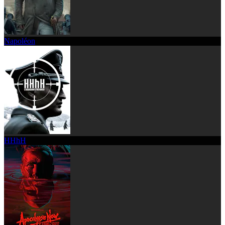
Napoléon
HHhH