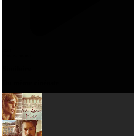
2:23
Bande-annonce
Similaire
Du même cinéaste