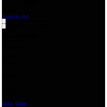
À partir de
2,99 €
Ajouter à ma liste d'envies
Que pensez-vous de ce film ?
Détails du film
Classification
Durée
2
h
17
Année
2014
Genre
Guerre
/
Drame