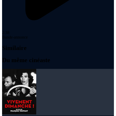
2:38
Bande-annonce
Similaire
Du même cinéaste