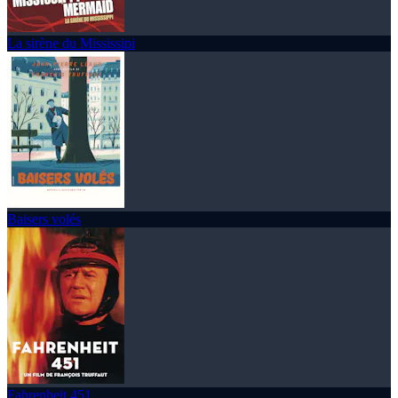
La sirène du Mississipi
Baisers volés
Fahrenheit 451