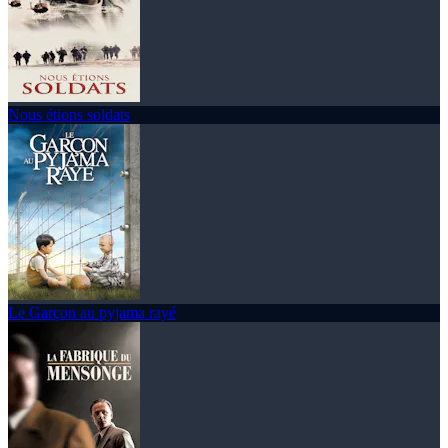
Nous étions soldats
Le Garçon au pyjama rayé