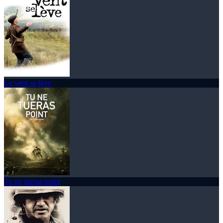
Le vent se lève
Tu ne tueras point