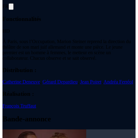
FR
Fonctionnalités
HD
À Paris, sous l’Occupation, Marion Steiner reprend la direction du
théâtre de son mari juif allemand et monte une pièce. Le jeune
premier est un homme à femmes, le metteur en scène un
collaborateur. Chacun observe et se sait observé.
Distribution :
Catherine Deneuve
,
Gérard Depardieu
,
Jean Poiret
,
Andréa Ferréol
Réalisation :
François Truffaut
Bande-annonce