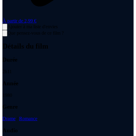
À partir de
2,99 €
Ajouter à ma liste d'envies
Que pensez-vous de ce film ?
Détails du film
Durée
2
h
11
Année
1980
Genre
Drame
/
Romance
Audio