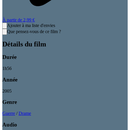
À partir de
2,99 €
Ajouter à ma liste d'envies
Que pensez-vous de ce film ?
Détails du film
Durée
1
h
56
Année
2005
Genre
Guerre
/
Drame
Audio