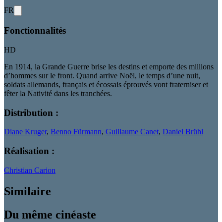
FR
Fonctionnalités
HD
En 1914, la Grande Guerre brise les destins et emporte des millions
d’hommes sur le front. Quand arrive Noël, le temps d’une nuit,
soldats allemands, français et écossais éprouvés vont fraterniser et
fêter la Nativité dans les tranchées.
Distribution :
Diane Kruger
,
Benno Fürmann
,
Guillaume Canet
,
Daniel Brühl
Réalisation :
Christian Carion
Similaire
Du même cinéaste