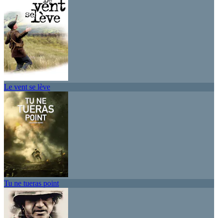
Le vent se lève
Tu ne tueras point