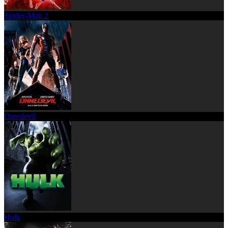
Spider-Man 2
Daredevil
Hulk