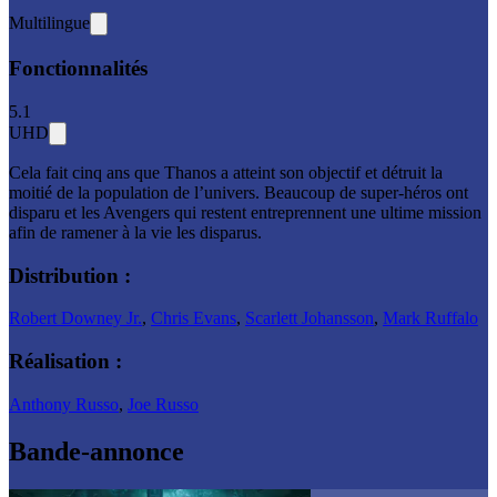
Multilingue
Fonctionnalités
5.1
UHD
Cela fait cinq ans que Thanos a atteint son objectif et détruit la
moitié de la population de l’univers. Beaucoup de super-héros ont
disparu et les Avengers qui restent entreprennent une ultime mission
afin de ramener à la vie les disparus.
Distribution :
Robert Downey Jr.
,
Chris Evans
,
Scarlett Johansson
,
Mark Ruffalo
Réalisation :
Anthony Russo
,
Joe Russo
Bande-annonce