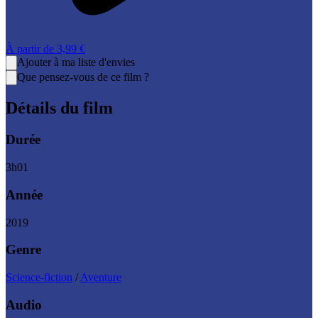
À partir de
3,99 €
Ajouter à ma liste d'envies
Que pensez-vous de ce film ?
Détails du film
Durée
3
h
01
Année
2019
Genre
Science-fiction
/
Aventure
Audio